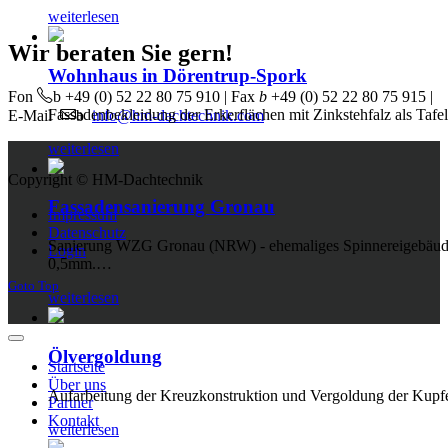
weiterlesen
Wir beraten Sie gern!
Wohnhaus in Dörentrup-Spork
b
Fon
+49 (0) 52 22 80 75 910 | Fax
b
+49 (0) 52 22 80 75 915 |
Fassadenbekleidung der Erkerflächen mit Zinkstehfalz als Tafe
b
E-Mail
info@hm-dachtechnik.com
weiterlesen
Copyright © HM-Dachtechnik
Joomla! 3 Templates
Fassadensanierung Gronau
Impressum
Datenschutz
Sanierung WZG Gronau (NRW) - ehemaliges Spinnereigebäude 
Login
0,5mm.…
Goto Top
weiterlesen
Ölvergoldung
Startseite
Über uns
Aufarbeitung der Kreuzkonstruktion und Vergoldung der Kupf
Partner
Kontakt
weiterlesen