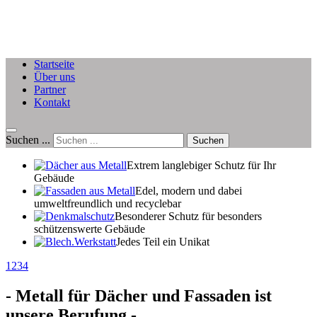
Startseite
Über uns
Partner
Kontakt
Suchen ...
Suchen
Extrem langlebiger Schutz für Ihr
Gebäude
Edel, modern und dabei
umweltfreundlich und recyclebar
Besonderer Schutz für besonders
schützenswerte Gebäude
Jedes Teil ein Unikat
1
2
3
4
(C) http://TheCoder.vn
- Metall für Dächer und Fassaden ist
unsere Berufung -