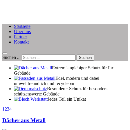
Startseite
Über uns
Partner
Kontakt
Suchen ...
Suchen
Extrem langlebiger Schutz für Ihr
Gebäude
Edel, modern und dabei
umweltfreundlich und recyclebar
Besonderer Schutz für besonders
schützenswerte Gebäude
Jedes Teil ein Unikat
1
2
3
4
(C) http://TheCoder.vn
Dächer aus Metall