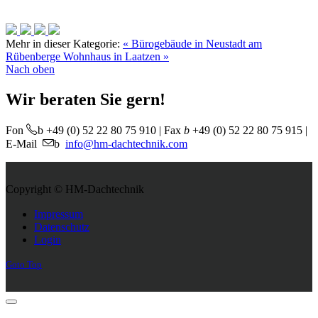
Mehr in dieser Kategorie:
« Bürogebäude in Neustadt am
Rübenberge
Wohnhaus in Laatzen »
Nach oben
Wir beraten Sie gern!
b
Fon
+49 (0) 52 22 80 75 910 | Fax
b
+49 (0) 52 22 80 75 915 |
b
E-Mail
info@hm-dachtechnik.com
Copyright © HM-Dachtechnik
Joomla! 3 Templates
Impressum
Datenschutz
Login
Goto Top