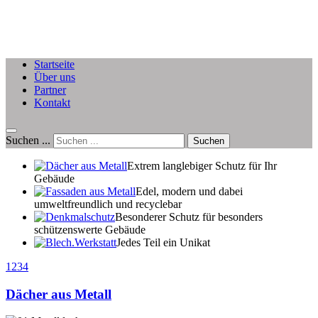
Startseite
Über uns
Partner
Kontakt
Suchen ...
Suchen
Extrem langlebiger Schutz für Ihr
Gebäude
Edel, modern und dabei
umweltfreundlich und recyclebar
Besonderer Schutz für besonders
schützenswerte Gebäude
Jedes Teil ein Unikat
1
2
3
4
(C) http://TheCoder.vn
Dächer aus Metall